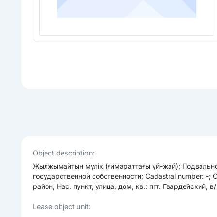
Object description:
Жылжымайтын мүлік (ғимараттағы үй-жай); Подвально
государственной собственности; Cadastral number: -; 
район, Нас. пункт, улица, дом, кв.: пгт. Гвардейский, 
Lease object unit: