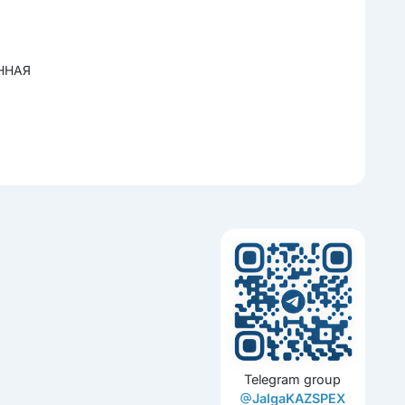
ННАЯ
Telegram group
JalgaKAZSPEX