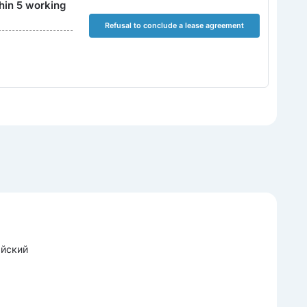
hin 5 working
Refusal to conclude a lease agreement
айский