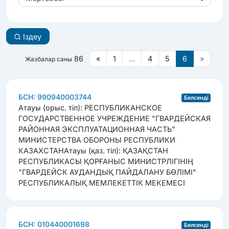
Іздеу
86
«
1
...
4
5
6
»
Жазбалар саны
БСН: 990940003744
Белсенді
Атауы (орыс. тіл): РЕСПУБЛИКАНСКОЕ
ГОСУДАРСТВЕННОЕ УЧРЕЖДЕНИЕ "ГВАРДЕЙСКАЯ
РАЙОННАЯ ЭКСПЛУАТАЦИОННАЯ ЧАСТЬ"
МИНИСТЕРСТВА ОБОРОНЫ РЕСПУБЛИКИ
КАЗАХСТАН
Атауы (қаз. тіл): ҚАЗАҚСТАН
РЕСПУБЛИКАСЫ ҚОРҒАНЫС МИНИСТРЛІГІНІҢ
"ГВАРДЕЙСК АУДАНДЫҚ ПАЙДАЛАНУ БӨЛІМІ"
РЕСПУБЛИКАЛЫҚ МЕМЛЕКЕТТІК МЕКЕМЕСІ
БСН: 010440001698
Белсенді