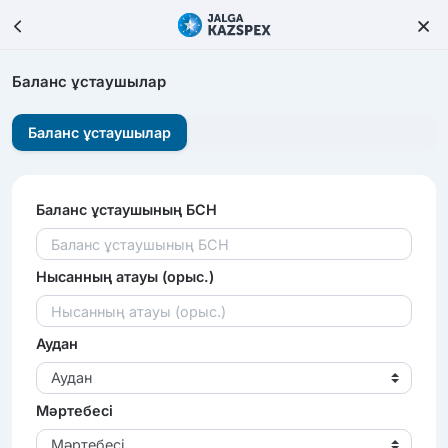
Баланс ұстаушылар
Баланс ұстаушылар
Баланс ұстаушының БСН
Нысанның атауы (орыс.)
Аудан
Аудан
Мәртебесі
Мәртебесі