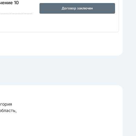
чение 10
Договор заключен
егория
область,