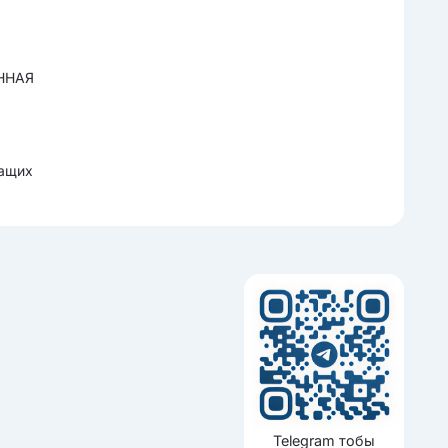
ННАЯ
жащих
Telegram тобы