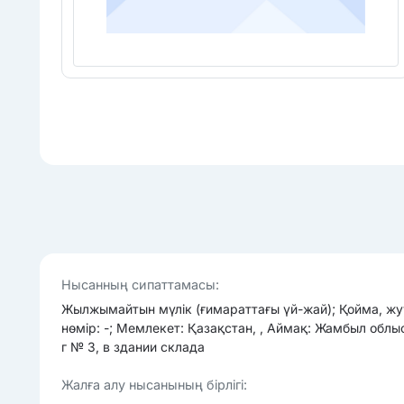
Нысанның сипаттамасы:
Жылжымайтын мүлік (ғимараттағы үй-жай); Қойма, жуу
нөмір: -; Мемлекет: Қазақстан, , Аймақ: Жамбыл облысы
г № 3, в здании склада
Жалға алу нысанының бірлігі: