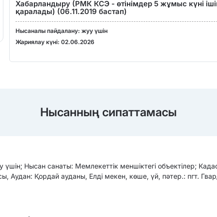
Хабарландыру (РМК КСЭ - өтінімдер 5 жұмыс күні іш
қаралады) (06.11.2019 бастап)
Нысаналы пайдалану: жуу үшін
Жариялау күні: 02.06.2026
Нысанның сипаттамасы
 үшін; Нысан санаты: Мемлекеттік меншіктегі объектілер; Кад
, Аудан: Қордай ауданы, Елді мекен, көше, үй, пәтер.: пгт. Гвар