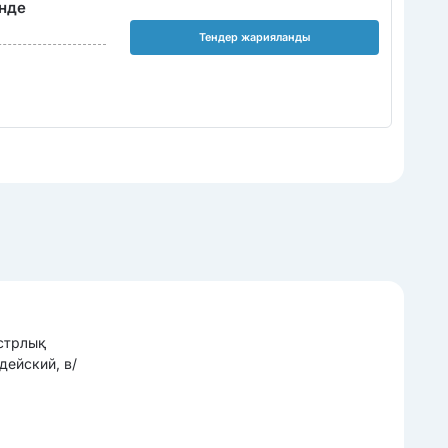
інде
Тендер жарияланды
астрлық
дейский, в/