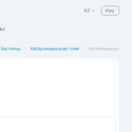
KZ
Кіру
kz
Бастапқы
Хабарландырулар тізімі
Хабарландыру