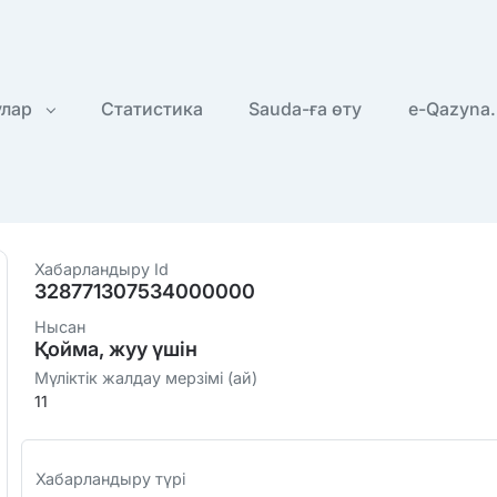
улар
Статистика
Sauda-ға өту
e-Qazyna.
Хабарландыру Id
328771307534000000
Нысан
Қойма, жуу үшін
Мүліктік жалдау мерзімі (ай)
11
Хабарландыру түрі