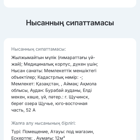
Нысанның сипаттамасы
Нысанның сипаттамасы:
Жылжымайтын мүлік (ғимараттағы үй-
жай); Медициналық корпус, дүкен үшін;
Нысан санаты: Мемлекеттік меншіктегі
объектілер; Кадастрлық нөмір: -;
Мемлекет: Қазақстан, , Аймақ: Ақмола
облысы, Аудан: Бурабай ауданы, Елді
мекен, көше, үй, пәтер.: г. Щучинск,
берег озера Щучье, юго-восточная
часть, 52 А
Жалға алу нысанының бірлігі:
Түрі: Помещение, Атауы: под магазин,
Ескертпе: , Аумағы: 12м²