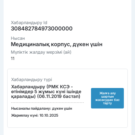
Хабарландыру Id
308482784973000000
Нысан
Медициналық корпус, дүкен үшін
Мүліктік жалдау мерзімі (ай)
11
Хабарландыру түрі
Хабарландыру (РМК КСЭ -
өтінімдер 5 жұмыс күні ішінде
Жалға алу
қаралады) (06.11.2019 бастап)
шартын
жасасудан бас
тарту
Нысаналы пайдалану: дүкен ұшін
Жариялау күні: 10.10.2025