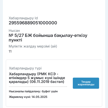
Хабарландыру Id
295596889051000000
Нысан
№ 5/27 БЖ бойынша бақылау-өткізу
пункті
Мүліктік жалдау мерзімі (ай)
11
Хабарландыру түрі
Хабарландыру (РМК КСЭ -
өтінімдер 5 жұмыс күні ішінде
қаралады) (06.11.2019 бастап)
Тендер
жарияланды
Нысаналы пайдалану: буфет үшін
Жариялау күні: 14.05.2025