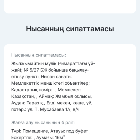
Нысанның сипаттамасы
Нысанның сипаттамасы:
Жылжымайтын мүлік (ғимараттағы үй-
жай); № 5/27 БЖ бойынша бақылау-
өткізу пункті; Нысан санаты:
Мемлекеттік меншіктегі объектілер;
Кадастрлық нөмір: -; Мемлекет:
Қазақстан, , Аймақ: Жамбыл облысы,
Аудан: Тараз қ., Елді мекен, көше, үй,
пәтер.: ул. Т. Мусабаева 1А, в/ч
Жалға алу нысанының бірлігі:
Түрі: Помещение, Атауы: под буфет ,
Ескертпе: , Аумағы: 16м²