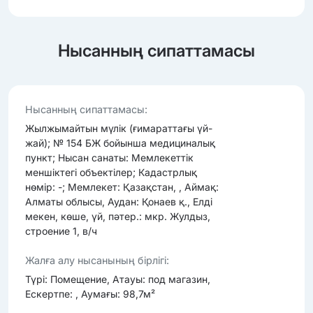
Нысанның сипаттамасы
Нысанның сипаттамасы:
Жылжымайтын мүлік (ғимараттағы үй-
жай); № 154 БЖ бойынша медициналық
пункт; Нысан санаты: Мемлекеттік
меншіктегі объектілер; Кадастрлық
нөмір: -; Мемлекет: Қазақстан, , Аймақ:
Алматы облысы, Аудан: Қонаев қ., Елді
мекен, көше, үй, пәтер.: мкр. Жулдыз,
строение 1, в/ч
Жалға алу нысанының бірлігі:
Түрі: Помещение, Атауы: под магазин,
Ескертпе: , Аумағы: 98,7м²