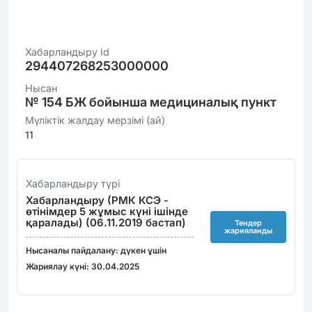
Хабарландыру Id
294407268253000000
Нысан
№ 154 БЖ бойынша медициналық пункт
Мүліктік жалдау мерзімі (ай)
11
Хабарландыру түрі
Хабарландыру (РМК КСЭ -
өтінімдер 5 жұмыс күні ішінде
қаралады) (06.11.2019 бастап)
Тендер
жарияланды
Нысаналы пайдалану: дүкен ұшін
Жариялау күні: 30.04.2025