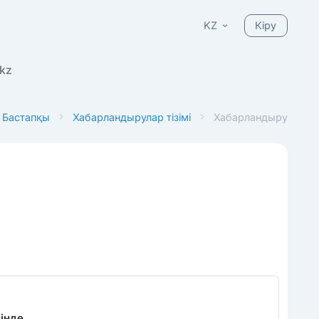
KZ
Кіру
kz
Бастапқы
Хабарландырулар тізімі
Хабарландыру
інде