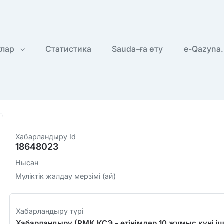
улар
Статистика
Sauda-ға өту
e-Qazyna.
Хабарландыру Id
18648023
Нысан
Мүліктік жалдау мерзімі (ай)
Хабарландыру түрі
Хабарландыру (РМК КСЭ - өтінімдер 10 жұмыс күні іш