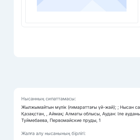
Нысанның сипаттамасы:
Жылжымайтын мүлік (ғимараттағы үй-жай); ; Нысан са
Қазақстан, , Аймақ: Алматы облысы, Аудан: Іле ауданы
Туймебаева, Первомайские пруды, 1
Жалға алу нысанының бірлігі: