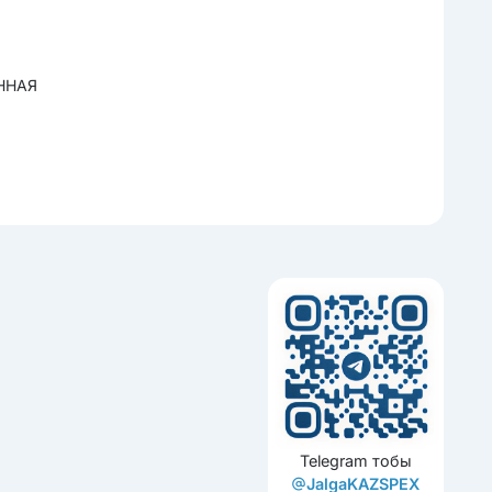
ННАЯ
Telegram тобы
JalgaKAZSPEX