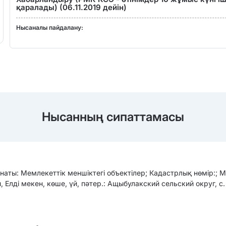
қаралады) (06.11.2019 дейін)
Нысаналы пайдалану:
Нысанның сипаттамасы
наты: Мемлекеттік меншіктегі объектілер; Кадастрлық нөмір:; 
, Елді мекен, көше, үй, пәтер.: Ащыбулакский сельский округ, с.